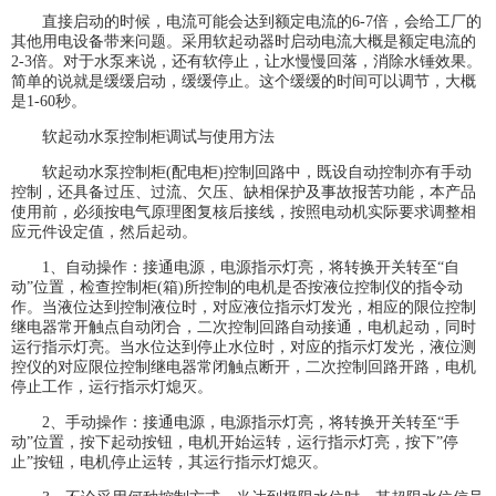
直接启动的时候，电流可能会达到额定电流的6-7倍，会给工厂的
其他用电设备带来问题。采用软起动器时启动电流大概是额定电流的
2-3倍。对于水泵来说，还有软停止，让水慢慢回落，消除水锤效果。
简单的说就是缓缓启动，缓缓停止。这个缓缓的时间可以调节，大概
是1-60秒。
软起动水泵控制柜调试与使用方法
软起动水泵控制柜(配电柜)控制回路中，既设自动控制亦有手动
控制，还具备过压、过流、欠压、缺相保护及事故报苦功能，本产品
使用前，必须按电气原理图复核后接线，按照电动机实际要求调整相
应元件设定值，然后起动。
1、自动操作：接通电源，电源指示灯亮，将转换开关转至“自
动”位置，检查控制柜(箱)所控制的电机是否按液位控制仪的指令动
作。当液位达到控制液位时，对应液位指示灯发光，相应的限位控制
继电器常开触点自动闭合，二次控制回路自动接通，电机起动，同时
运行指示灯亮。当水位达到停止水位时，对应的指示灯发光，液位测
控仪的对应限位控制继电器常闭触点断开，二次控制回路开路，电机
停止工作，运行指示灯熄灭。
2、手动操作：接通电源，电源指示灯亮，将转换开关转至“手
动”位置，按下起动按钮，电机开始运转，运行指示灯亮，按下”停
止”按钮，电机停止运转，其运行指示灯熄灭。