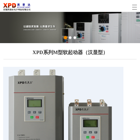
1
2
3
XPD系列M型软起动器（汉显型）