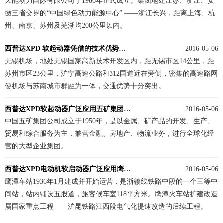
天能动力国际有限公司于1986年正式成立。集团地处江苏、浙江、安
徽三省交界的“中国绿色动力能源中心” ——浙江长兴，距离上海、杭
州、南京、苏州及芜湖均200公里以内。
西普达XPD 软起动器凭借的技术优势光荣的加入到此项目建设中
2016-05-06
无锡机场，地处无锡国家高新技术开发区内，距无锡市区14公里，距
苏州市区23公里，沪宁高速公路和312国道近在旁侧，密集的高速路网
使机场与苏南城市群融为一体，交通优势十分突出。
西普达XPD软起动器广泛应用五矿集团各个子公司，尤其在水处理表现出色。
2016-05-06
中国五矿集团公司成立于1950年，是以金属、矿产品的开发、生产、
贸易和综合服务为主，兼营金融、房地产、物流业务，进行全球化经
营的大型企业集团。
西普达XPD电动机软启动器广泛应用鹰潭铁路段扩建供水系统
2016-05-06
鹰潭车站1936年1月建成并开始运营，是浙赣线铁路中段的一个三等中
间站，站内铺设五股道，旅客候车室118平方米。鹰潭火车站扩建改造
属国家重点工程——沪昆铁路江西段电气化提速改造的后续工程。