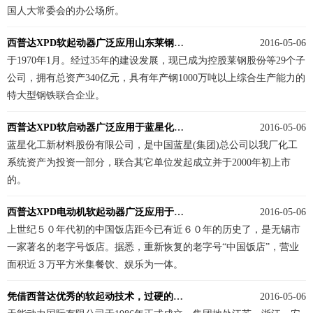
国人大常委会的办公场所。
西普达XPD软起动器广泛应用山东莱钢集团（热电水处理）
2016-05-06
于1970年1月。经过35年的建设发展，现已成为控股莱钢股份等29个子
公司，拥有总资产340亿元，具有年产钢1000万吨以上综合生产能力的
特大型钢铁联合企业。
西普达XPD软启动器广泛应用于蓝星化工集团，凭借过硬的品质，赢得赞誉。
2016-05-06
蓝星化工新材料股份有限公司，是中国蓝星(集团)总公司以我厂化工
系统资产为投资一部分，联合其它单位发起成立并于2000年初上市
的。
西普达XPD电动机软起动器广泛应用于无锡中国饭店暖通消防系统
2016-05-06
上世纪５０年代初的中国饭店距今已有近６０年的历史了，是无锡市
一家著名的老字号饭店。据悉，重新恢复的老字号“中国饭店”，营业
面积近３万平方米集餐饮、娱乐为一体。
凭借西普达优秀的软起动技术，过硬的品质XPD电动机软起动器广泛应用于天能电池
2016-05-06