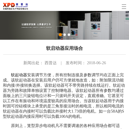
1
2
3
软启动器应用场合
新闻出处： 西普达 | 发布时间： 2018-06-26
软起动器
安装调节方便，所有控制连接及参数调节均在正面上完
成。该软起动器在安装后用户仍可方便就地改造，如：附加限流功能
和内接/外接转换选择。该软起动器可不带旁路持续在线运行。软起动
器为旁路和故障单独设置了控制继电器。该软起动器所有参数均通过
面板上的三只旋钮电位计和一只拔码开关设定，直观准确。它甚至可
以工作在有振动和环境温度较高的应用场合。当该软起动器用于内接
时因可控硅模块上承受的是三角形接法时的相电流，所以相同电流的
软起动器在内接时可以负载比外接时大1.73倍的电机。如一台58A的S
型软起动器内接应用时可以负载100A的电机。
原则上，笼型异步电动机凡不需要调速的各种应用场合都可适