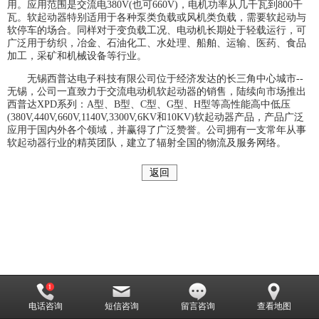
用。应用范围是交流电380V(也可660V)，电机功率从几千瓦到800千
瓦。软起动器特别适用于各种泵类负载或风机类负载，需要软起动与
软停车的场合。同样对于变负载工况、电动机长期处于轻载运行，可
广泛用于纺织，冶金、石油化工、水处理、船舶、运输、医药、食品
加工，采矿和机械设备等行业。
无锡西普达电子科技有限公司位于经济发达的长三角中心城市--
无锡，公司一直致力于交流电动机软起动器的销售，陆续向市场推出
西普达XPD系列：A型、B型、C型、G型、H型等高性能高中低压
(380V,440V,660V,1140V,3300V,6KV和10KV)软起动器产品，产品广泛
应用于国内外各个领域，并赢得了广泛赞誉。公司拥有一支常年从事
软起动器行业的精英团队，建立了辐射全国的物流及服务网络。
返回
电话咨询
短信咨询
留言咨询
查看地图